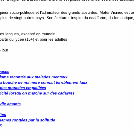
ueur socio-politique et l'admirateur des grands absurdes, Matéi Visniec est au
lus de vingt autres pays. Son écriture s'inspire du dadaïsme, du fantastique,
utes langues, excepté en roumain
rtir du lycée (15+) et pour les adultes
 jour
euses
isme racontée aux malades mentaux
a bouche de ma mère sonnait terriblement faux
é des mouettes empaillées
ticité lorsqu'on marche sur des cadavres
 dix amants
lieu
 dames rongées par la solitude
x