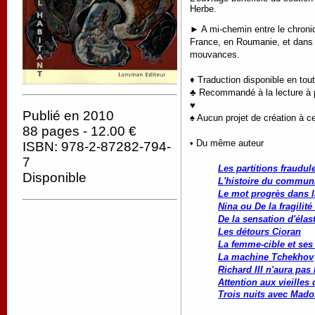
Herbe.
► A mi-chemin entre le chroniq
France, en Roumanie, et dans p
mouvances.
♦ Traduction disponible en to
♣ Recommandé à la lecture à pa
♥
Publié en 2010
♠ Aucun projet de création à ce
88 pages - 12.00 €
• Du même auteur
ISBN: 978-2-87282-794-
7
Les partitions fraudul
Disponible
L'histoire du commun
Le mot progrès dans l
Nina ou De la fragilit
De la sensation d'élas
Les détours Cioran
La femme-cible et ses
La machine Tchekhov
Richard III n'aura pas 
Attention aux vieilles
Trois nuits avec Mado