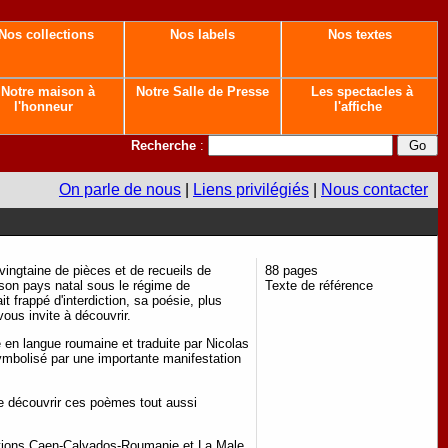
Nos collections
Nos labels
Nos textes
Notre maison à
Notre Salle de Presse
Les spectacles à
l'honneur
l'affiche
Recherche
:
On parle de nous
|
Liens privilégiés
|
Nous contacter
vingtaine de pièces et de recueils de
88 pages
s son pays natal sous le régime de
Texte de référence
t frappé d'interdiction, sa poésie, plus
vous invite à découvrir.
en langue roumaine et traduite par Nicolas
symbolisé par une importante manifestation
de découvrir ces poèmes tout aussi
iations Caen-Calvados-Roumanie et La Male