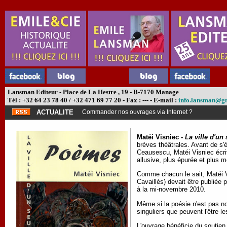
Lansman Editeur - Place de La Hestre , 19 - B-7170 Manage
Tél : +32 64 23 78 40 / +32 471 69 77 20 - Fax : --- - E-mail :
info.lansman@g
ACTUALITE
Commander nos ouvrages via Internet ?
Matéi Visniec -
La ville d'un 
brèves théâtrales. Avant de s'é
Ceausescu, Matéi Visniec écriva
allusive, plus épurée et plus m
Comme chacun le sait, Matéi V
Cavaillès) devait être publiée
à la mi-novembre 2010.
Même si la poésie n'est pas no
singuliers que peuvent l'être 
L'ouvrage bénéficie du soutie