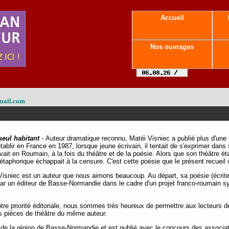
Accueil
Nos ouvrages
mail.com
seul habitant
- Auteur dramatique reconnu, Matéi Visniec a publié plus d'une 
tablir en France en 1987, lorsque jeune écrivain, il tentait de s'exprimer dan
it en Roumain, à la fois du théâtre et de la poésie. Alors que son théâtre étai
étaphorique échappait à la censure. C'est cette poésie que le présent recueil 
isniec est un auteur que nous aimons beaucoup. Au départ, sa poésie (écrite 
 par un éditeur de Basse-Normandie dans le cadre d'un projet franco-roumain 
tre priorité éditoriale, nous sommes très heureux de permettre aux lecteurs 
les pièces de théâtre du même auteur.
n de la région de Basse-Normandie et est publié avec le concours des assoc