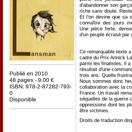
d'abandonner son garçon
riche sans doute. Reste
Et l'on devine que sa s
connaître des jours me
Une pièce forte, dens
d'un peuple écrasé par u
Ce remarquable texte a 
cadre du Prix Annick L
parmi les finalistes, il a
résultait d'une commande
Publié en 2010
trois ans. Quelle frustrat
48 pages - 9.00 €
Nous sommes donc heur
ISBN: 978-2-87282-793-
collaboration avec la c
0
France. Un travail rem
séquelles de la guerre 
Disponible
oppressions dont les pl
être victimes.
Droits de traduction dis