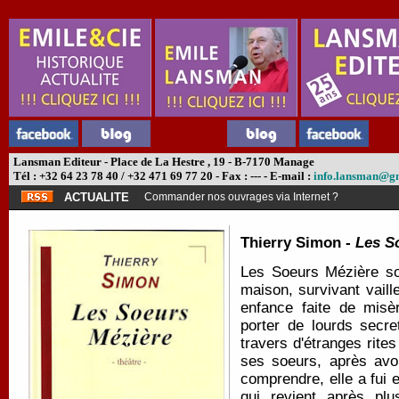
Lansman Editeur - Place de La Hestre , 19 - B-7170 Manage
Tél : +32 64 23 78 40 / +32 471 69 77 20 - Fax : --- - E-mail :
info.lansman@g
ACTUALITE
Commander nos ouvrages via Internet ?
Thierry Simon -
Les S
Les Soeurs Mézière son
maison, survivant vaille
enfance faite de misè
porter de lourds secre
travers d'étranges rites
ses soeurs, après avoi
comprendre, elle a fui e
qui revient après pl