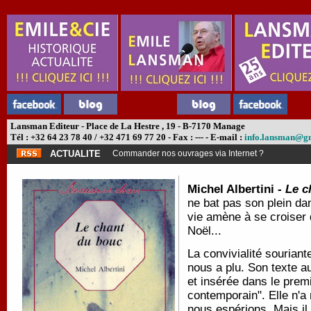
Lansman Editeur - Place de La Hestre , 19 - B-7170 Manage
Tél : +32 64 23 78 40 / +32 471 69 77 20 - Fax : --- - E-mail :
info.lansman@g
ACTUALITE
Commander nos ouvrages via Internet ?
Michel Albertini -
Le c
ne bat pas son plein da
vie amène à se croiser 
Noël...
La convivialité sourian
nous a plu. Son texte a
et insérée dans le prem
contemporain". Elle n'
nous espérions. Mais il 