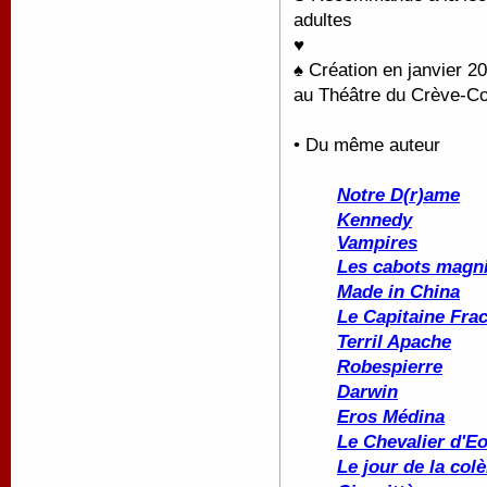
adultes
♥
♠ C
réation en janvier 2
au Théâtre du Crève-Co
• Du même auteur
Notre D(r)ame
Kennedy
Vampires
Les cabots magni
Made in China
Le Capitaine Fra
Terril Apache
Robespierre
Darwin
Eros Médina
Le Chevalier d'E
Le jour de la colè