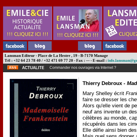
Lansman Editeur - Place de La Hestre , 19 - B-7170 Manage
Tél : +32 64 23 78 40 / +32 471 69 77 20 - Fax : --- - E-mail :
info.lansman@g
ACTUALITE
Commander nos ouvrages via Internet ?
Thierry Debroux -
Mad
Mary Shelley écrit
Fran
faire se dresser les che
Alors qu'elle vient de 
neuf ans invente un de
célèbres au monde, capa
récupérés dans les cime
Elle défie ainsi bien de
Mais quel sens donner a