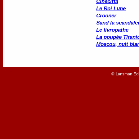
Cinecittà
Le Roi Lune
Crooner
Sand la scandale
Le livropathe
La poupée
Titani
Moscou, nuit bla
© Lansman Edit