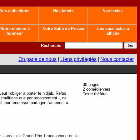
Nos collections
Nos labels
Nos textes
Notre maison à
Notre Salle de Presse
Les spectacles à
l'honneur
l'affiche
Recherche
:
On parle de nous
|
Liens privilégiés
|
Nous contacter
30 pages
2 comédiennes
ut l'obliger à porter le hidjab. Refus
Texte théâtral
 traditions que par renoncement -, ne
et leur tendresse partagée l'amènent à
é lauréat du Grand Prix Francophone de la