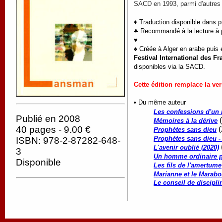
SACD en 1993, parmi d'autre
♦ Traduction disponible dans p
♣ Recommandé à la lecture à pa
♥
♠ Créée à Alger en arabe puis 
Festival International des 
disponibles via la SACD.
Cette édition remplace la ve
• Du même auteur
Les confessions d'un
Publié en 2008
(
Mémoires à la dérive
40 pages - 9.00 €
(
Prophètes sans dieu
Prophètes sans dieu -
ISBN: 978-2-87282-648-
L'avenir oublié (2020)
3
Un homme ordinaire p
Disponible
Les fils de l'amertume
Marianne et le Marabo
Le conseil de discipli