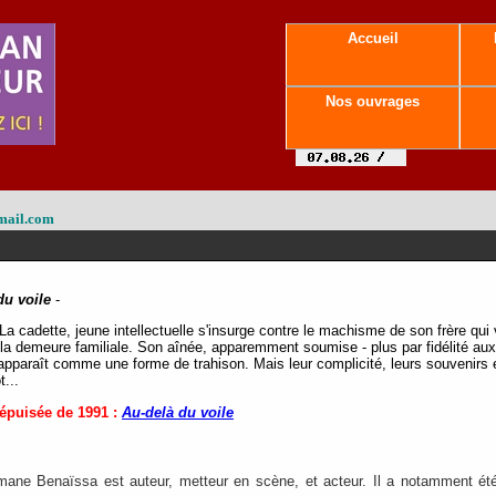
Accueil
Nos ouvrages
mail.com
du voile
-
 cadette, jeune intellectuelle s'insurge contre le machisme de son frère qui ve
 la demeure familiale. Son aînée, apparemment soumise - plus par fidélité aux
apparaît comme une forme de trahison. Mais leur complicité, leurs souvenirs 
...
 épuisée de 1991 :
Au-delà du voile
mane Benaïssa est auteur, metteur en scène, et acteur.
Il a notamment ét