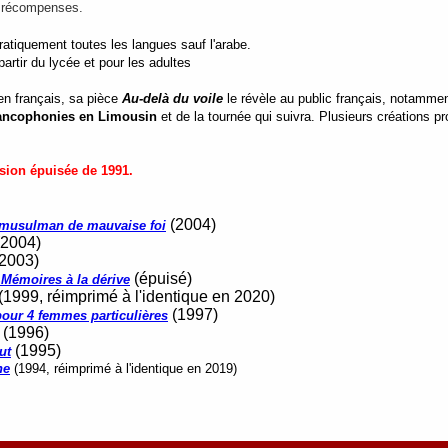
s récompenses.
ratiquement toutes les langues sauf l'arabe.
rtir du lycée et pour les adultes
en français, sa pièce
Au-delà du voile
le révèle au public français, notammen
Francophonies en Limousin
et de la tournée qui suivra. Plusieurs créations p
rsion épuisée de 1991.
(2004)
 musulman de mauvaise foi
2004)
2003)
(épuisé)
 Mémoires à la dérive
(1999, réimprimé à l'identique en 2020)
(1997)
our 4 femmes particulières
(1996)
(1995)
ut
ne
(1994, réimprimé à l'identique en 2019)