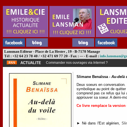
Lansman Editeur - Place de La Hestre , 19 - B-7170 Manage
Tél : +32 64 23 78 40 / +32 471 69 77 20 - Fax : --- - E-mail :
info.lansman@g
ACTUALITE
Commander nos ouvrages via Internet ?
Slimane Benaïssa -
Au-delà 
Deux soeurs en conversation. La
symbolique au point de quitter
comprend pas ce refus qui lui 
approuver sa soeur. A demi-mot
Ce livre remplace la version
► Né dans l'Est algérien,
Sli