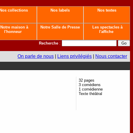
Nos collections
Nos labels
Nos textes
Notre maison à
Notre Salle de Presse
Les spectacles à
l'honneur
l'affiche
Recherche
:
On parle de nous
|
Liens privilégiés
|
Nous contacter
32 pages
3 comédiens
1 comédienne
Texte théâtral