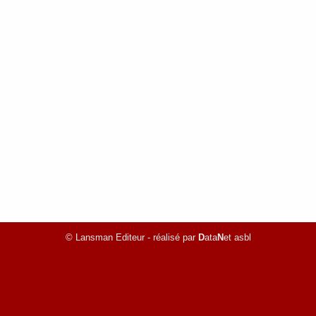
© Lansman Editeur - réalisé par
D
ata
N
et asbl