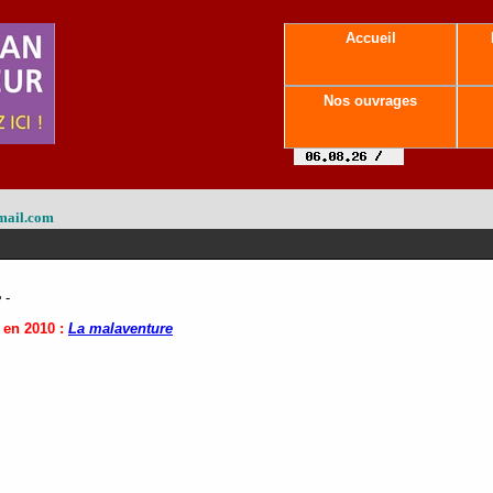
Accueil
Nos ouvrages
mail.com
e
-
 en 2010 :
La malaventure