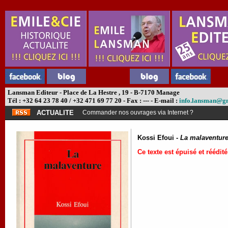
Lansman Editeur - Place de La Hestre , 19 - B-7170 Manage
Tél : +32 64 23 78 40 / +32 471 69 77 20 - Fax : --- - E-mail :
info.lansman@g
ACTUALITE
Commander nos ouvrages via Internet ?
Kossi Efoui -
La malaventur
Ce texte est épuisé et réédité