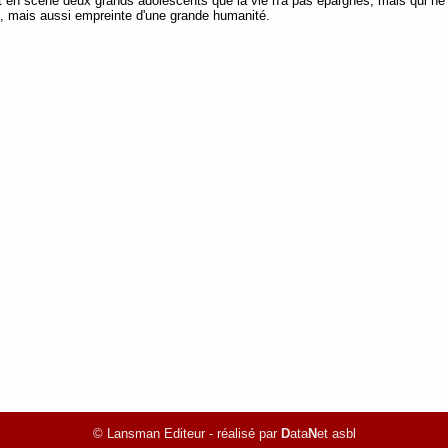
t en scène deux grands adolescents que la vie n'a pas épargnés, mais qui ne 
is, mais aussi empreinte d'une grande humanité.
© Lansman Editeur - réalisé par
D
ata
N
et asbl