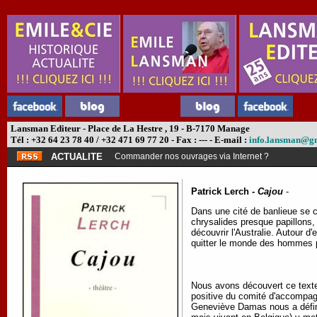
Lansman Editeur - Place de La Hestre , 19 - B-7170 Manage
Tél : +32 64 23 78 40 / +32 471 69 77 20 - Fax : --- - E-mail :
info.lansman@g
ACTUALITE
Commander nos ouvrages via Internet ?
Patrick Lerch -
Cajou
-
Dans une cité de banlieue se c
chrysalides presque papillons, t
découvrir l'Australie. Autour d
quitter le monde des hommes p
Nous avons découvert ce texte 
positive du comité d'accompagn
Geneviève Damas nous a définit