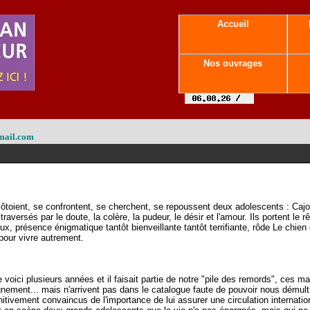
Accueil
Nos ouvrages
mail.com
ôtoient, se confrontent, se cherchent, se repoussent deux adolescents : Cajo
raversés par le doute, la colère, la pudeur, le désir et l'amour. Ils portent le r
'eux, présence énigmatique tantôt bienveillante tantôt terrifiante, rôde Le ch
our vivre autrement.
voici plusieurs années et il faisait partie de notre "pile des remords", ces m
ement... mais n'arrivent pas dans le catalogue faute de pouvoir nous démultip
ivement convaincus de l'importance de lui assurer une circulation internationa