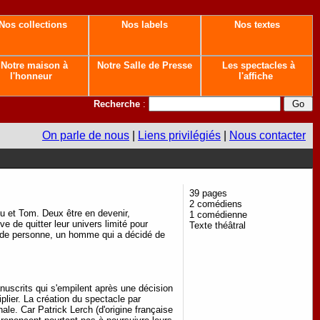
Nos collections
Nos labels
Nos textes
Notre maison à
Notre Salle de Presse
Les spectacles à
l'honneur
l'affiche
Recherche
:
On parle de nous
|
Liens privilégiés
|
Nous contacter
39 pages
2 comédiens
u et Tom. Deux être en devenir,
1 comédienne
êve de quitter leur univers limité pour
Texte théâtral
ien de personne, un homme qui a décidé de
anuscrits qui s'empilent après une décision
lier. La création du spectacle par
le. Car Patrick Lerch (d'origine française