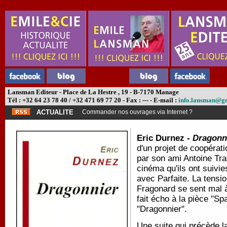
Lansman Editeur - Place de La Hestre , 19 - B-7170 Manage
Tél : +32 64 23 78 40 / +32 471 69 77 20 - Fax : --- - E-mail :
info.lansman@g
ACTUALITE
Commander nos ouvrages via Internet ?
Eric Durnez -
Dragonn
d'un projet de coopérati
par son ami Antoine Trao
cinéma qu'ils ont suivi
avec Parfaite. La tensio
Fragonard se sent mal à
fait écho à la pièce "S
"Dragonnier".
Une suite qui précède la