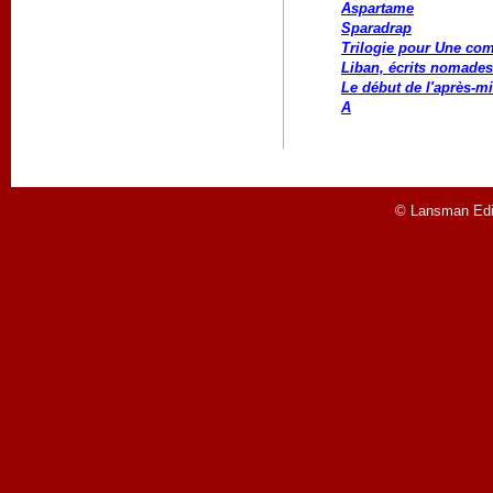
Aspartame
Sparadrap
Trilogie pour Une co
Liban, écrits nomades
Le début de l'après-mi
A
© Lansman Edit