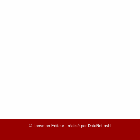
© Lansman Editeur - réalisé par
D
ata
N
et asbl