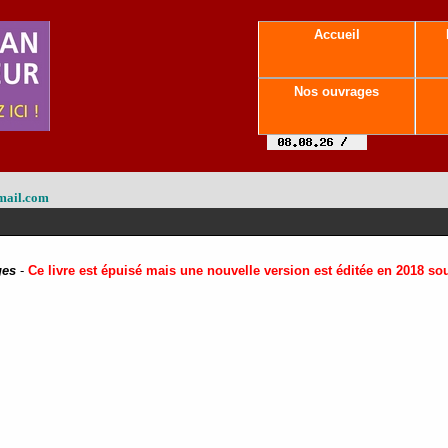
Accueil
Nos ouvrages
mail.com
ges
-
Ce livre est épuisé mais une nouvelle version est éditée en 2018 so