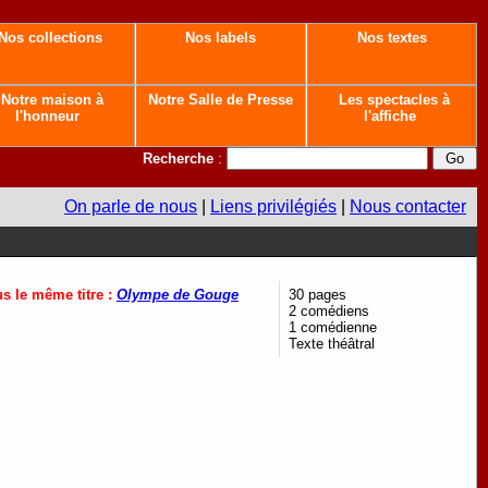
Nos collections
Nos labels
Nos textes
Notre maison à
Notre Salle de Presse
Les spectacles à
l'honneur
l'affiche
Recherche
:
On parle de nous
|
Liens privilégiés
|
Nous contacter
us le même titre :
Olympe de Gouge
30 pages
2 comédiens
1 comédienne
Texte théâtral