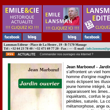
Lansman Editeur - Place de La Hestre , 19 - B-7170 Manage
Tél : +32 64 23 78 40 / +32 471 69 77 20 - Fax : --- - E-mail :
info.lansman@g
ACTUALITE
Commander nos ouvrages via Internet ?
Jean Marboeuf -
Jardi
s'affrontent un vieil h
homme d'origine maghr
mots éclipsent les illus
jeune homme intégré, l
apparaissent les âmes..
inquiétants, confus le 
pénibles, saturés. La c
métamorphose, ange ou 