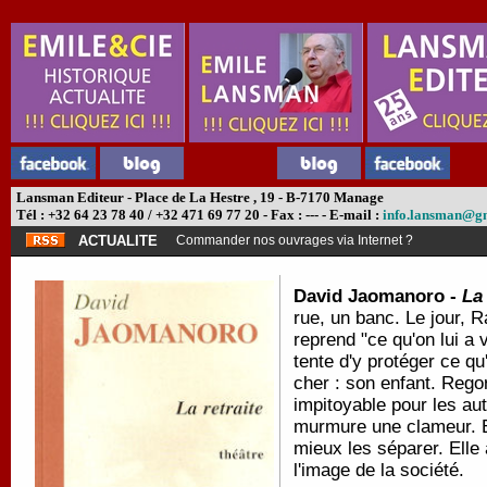
Lansman Editeur - Place de La Hestre , 19 - B-7170 Manage
Tél : +32 64 23 78 40 / +32 471 69 77 20 - Fax : --- - E-mail :
info.lansman@g
ACTUALITE
Commander nos ouvrages via Internet ?
David Jaomanoro -
La 
rue, un banc. Le jour, Ra
reprend "ce qu'on lui a 
tente d'y protéger ce q
cher : son enfant. Rego
impitoyable pour les autr
murmure une clameur. E
mieux les séparer. Elle 
l'image de la société.