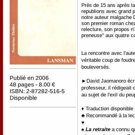
Près de 15 ans après la
republions avec grand p
notre auteur malgache
son premier roman chez 
relecture, son propos n'
preneuse" aux quatre co
La rencontre avec l'au
véritable coup de foudr
bouleversés.
Publié en 2006
►David Jaomanoro écri
48 pages - 8.00 €
professeur, il rédigeait
ISBN: 2-87282-516-5
au sujet de l'exil du p
Disponible
♦ Traduction disponible
♣ Recommandé à la lectu
♥
♠
La retraite
a connu qu