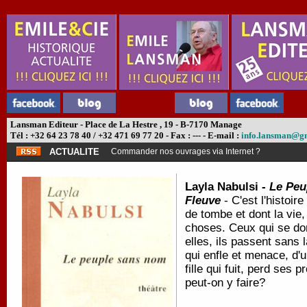
Lansman Editeur - Place de La Hestre , 19 - B-7170 Manage
Tél : +32 64 23 78 40 / +32 471 69 77 20 - Fax : --- - E-mail :
info.lansman@g
ACTUALITE
Commander nos ouvrages via Internet ?
Layla Nabulsi -
Le Peu
Fleuve
- C'est l'histoi
de tombe et dont la vie
choses. Ceux qui se d
elles, ils passent sans l
qui enfle et menace, d'
fille qui fuit, perd ses
peut-on y faire?