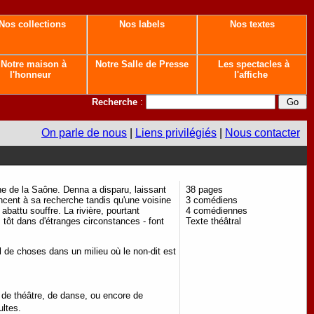
Nos collections
Nos labels
Nos textes
Notre maison à
Notre Salle de Presse
Les spectacles à
l'honneur
l'affiche
Recherche
:
On parle de nous
|
Liens privilégiés
|
Nous contacter
ine de la Saône. Denna a disparu, laissant
38 pages
ancent à sa recherche tandis qu'une voisine
3 comédiens
battu souffre. La rivière, pourtant
4 comédiennes
 tôt dans d'étranges circonstances - font
Texte théâtral
 de choses dans un milieu où le non-dit est
 de théâtre, de danse, ou encore de
ultes.