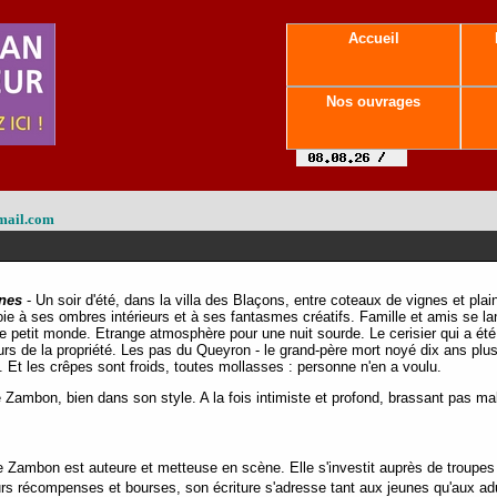
Accueil
Nos ouvrages
mail.com
nes
- Un soir d'été, dans la villa des Blaçons, entre coteaux de vignes et pla
oie à ses ombres intérieurs et à ses fantasmes créatifs. Famille et amis se l
 petit monde. Etrange atmosphère pour une nuit sourde. Le cerisier qui a été a
urs de la propriété. Les pas du Queyron - le grand-père mort noyé dix ans plus
Et les crêpes sont froids, toutes mollasses : personne n'en a voulu.
Zambon, bien dans son style. A la fois intimiste et profond, brassant pas mal
ne Zambon est auteure et metteuse en scène. Elle s'investit auprès de troupes
rs récompenses et bourses, son écriture s'adresse tant aux jeunes qu'aux ad