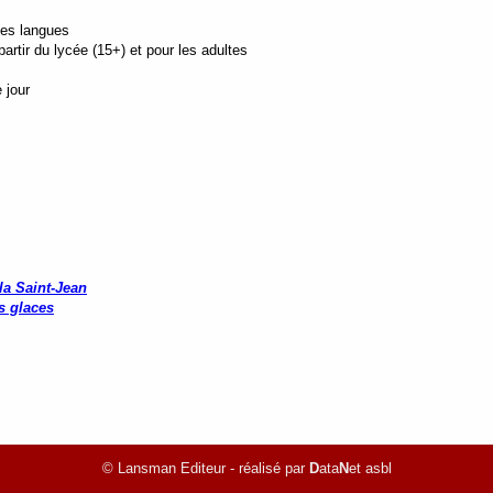
tes langues
rtir du lycée (15+) et pour les adultes
 jour
 la Saint-Jean
s glaces
© Lansman Editeur - réalisé par
D
ata
N
et asbl