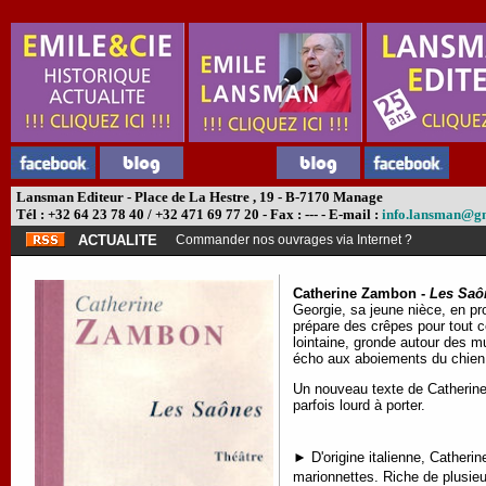
Lansman Editeur - Place de La Hestre , 19 - B-7170 Manage
Tél : +32 64 23 78 40 / +32 471 69 77 20 - Fax : --- - E-mail :
info.lansman@g
ACTUALITE
Commander nos ouvrages via Internet ?
Catherine Zambon -
Les Saô
Georgie, sa jeune nièce, en pr
prépare des crêpes pour tout ce
lointaine, gronde autour des m
écho aux aboiements du chien. 
Un nouveau texte de Catherine 
parfois lourd à porter.
► D'origine italienne, Catheri
marionnettes. Riche de plusieu