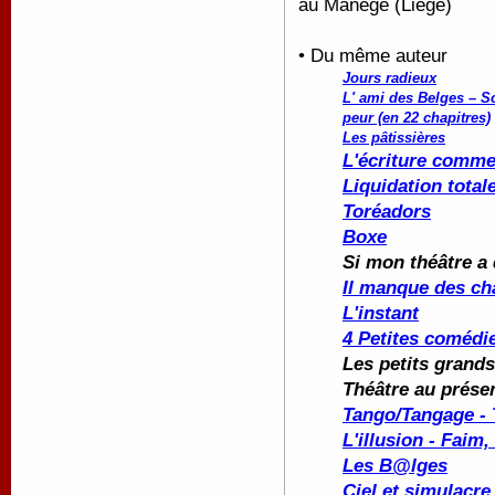
au Manège (Liège)
• Du même auteur
Jours radieux
L' ami des Belges – S
peur (en 22 chapitres)
Les pâtissières
L'écriture comme
Liquidation total
Toréadors
Boxe
Si mon théâtre a 
Il manque des ch
L'instant
4 Petites comédi
Les petits grand
Théâtre au prése
Tango/Tangage - 
L'illusion - Faim,
Les B@lges
Ciel et simulacr