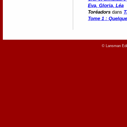
Eva, Gloria, Léa
Toréadors
dans
T
Tome 1 : Quelque
© Lansman Edit