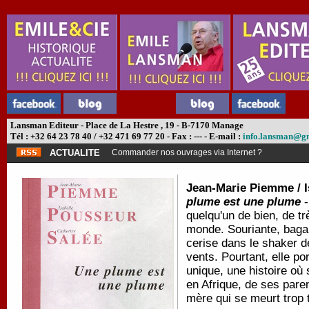
Lansman Editeur - Place de La Hestre , 19 - B-7170 Manage
Tél : +32 64 23 78 40 / +32 471 69 77 20 - Fax : --- - E-mail :
info.lansman@g
ACTUALITE
Commander nos ouvrages via Internet ?
Jean-Marie Piemme / I
plume est une plume
-
quelqu'un de bien, de trè
monde. Souriante, baga
cerise dans le shaker de
vents. Pourtant, elle po
unique, une histoire où
en Afrique, de ses pare
mère qui se meurt trop t