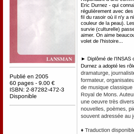
Eric Durnez - qui connaî
régulièrement avec des 
fil du rasoir où il n'y a 
couleur de la peau). Les 
survie (culturelle) pass
aimer. On aime beaucou
volet de l'histoire...
► Diplômé de l'INSAS où
Durnez a adopté les rô
dramaturge, journalist
Publié en 2005
formateur, organisateu
60 pages - 9.00 €
de musique classique 
ISBN: 2-87282-472-3
Royal de Mons. Auteur 
Disponible
une
oeuvre très diver
nouvelles, poèmes, pi
souvent adressée au j
♦ Traduction disponibl