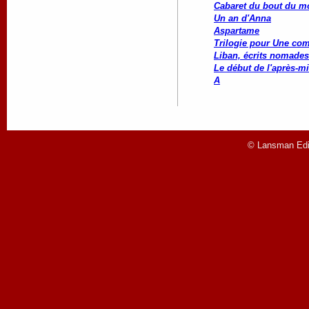
Cabaret du bout du 
Un an d'Anna
Aspartame
Trilogie pour Une co
Liban, écrits nomades
Le début de l'après-mi
A
© Lansman Edit