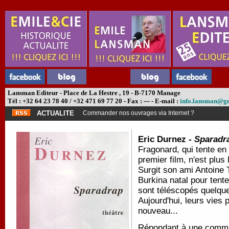
Lansman Editeur - Place de La Hestre , 19 - B-7170 Manage
Tél : +32 64 23 78 40 / +32 471 69 77 20 - Fax : --- - E-mail :
info.lansman@g
ACTUALITE
Commander nos ouvrages via Internet ?
Eric Durnez -
Sparadr
Fragonard, qui tente en
premier film, n'est plu
Surgit son ami Antoine 
Burkina natal pour tent
sont téléscopés quelque
Aujourd'hui, leurs vies 
nouveau...
Répondant à une comma