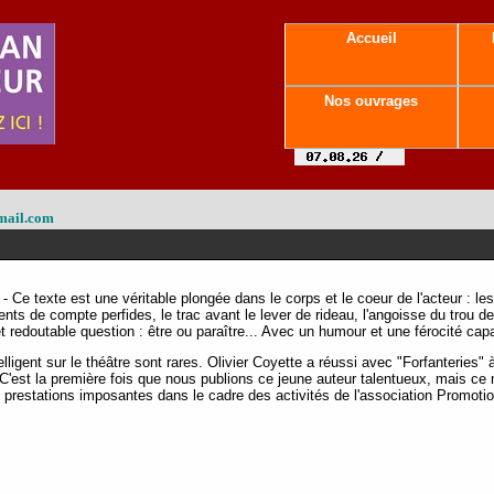
Accueil
Nos ouvrages
mail.com
- Ce texte est une véritable plongée dans le corps et le coeur de l'acteur : les
nts de compte perfides, le trac avant le lever de rideau, l'angoisse du trou d
t redoutable question : être ou paraître... Avec un humour et une férocité cap
elligent sur le théâtre sont rares. Olivier Coyette a réussi avec "Forfanteries"
C'est la première fois que nous publions ce jeune auteur talentueux, mais ce n
 prestations imposantes dans le cadre des activités de l'association Promoti