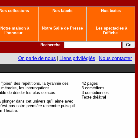
Nos collections
Nos labels
Nos textes
Notre maison à
Notre Salle de Presse
Les spectacles à
l'honneur
l'affiche
Recherche
:
On parle de nous
|
Liens privilégiés
|
Nous contacter
 "joies" des répétitions, la tyrannie des
42 pages
e mémoire, les interrogations
3 comédiens
able de dérider les plus coincés.
3 comédiennes
Texte théâtral
 à plonger dans cet univers qu'il aime avec
'est pas notre première rencontre puisqu'il
on Théâtre.