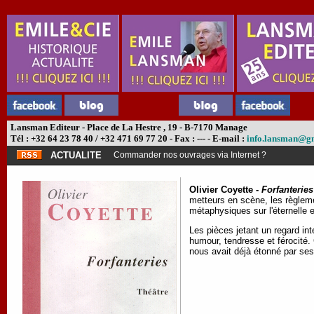
Lansman Editeur - Place de La Hestre , 19 - B-7170 Manage
Tél : +32 64 23 78 40 / +32 471 69 77 20 - Fax : --- - E-mail :
info.lansman@g
ACTUALITE
Commander nos ouvrages via Internet ?
Olivier Coyette -
Forfanteries
metteurs en scène, les règleme
métaphysiques sur l'éternelle e
Les pièces jetant un regard int
humour, tendresse et férocité. 
nous avait déjà étonné par ses