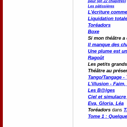
peur (en 22 chapitres)
Les pâtissières
L'écriture comme
Liquidation total
Toréadors
Boxe
Si mon théâtre a 
Il manque des ch
Une plume est u
Ragoût
Les petits grand
Théâtre au prése
Tango/Tangage - 
L'illusion - Faim,
Les B@lges
Ciel et simulacr
Eva, Gloria, Léa
Toréadors
dans
T
Tome 1 : Quelque