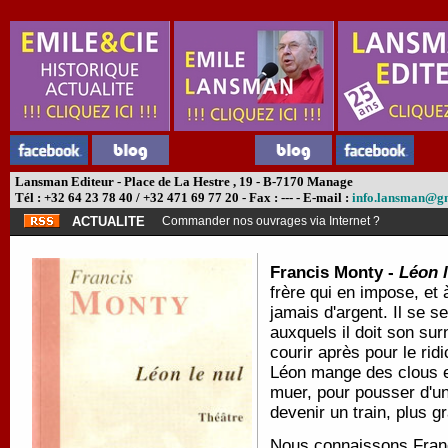
Lansman Editeur - Place de La Hestre , 19 - B-7170 Manage
Tél : +32 64 23 78 40 / +32 471 69 77 20 - Fax : --- - E-mail :
info.lansman@g
ACTUALITE
Commander nos ouvrages via Internet ?
Francis Monty -
Léon l
frère qui en impose, et
jamais d'argent. Il se s
auxquels il doit son sur
courir après pour le ridi
Léon mange des clous e
muer, pour pousser d'un 
devenir un train, plus 
Nous connaissons Fran