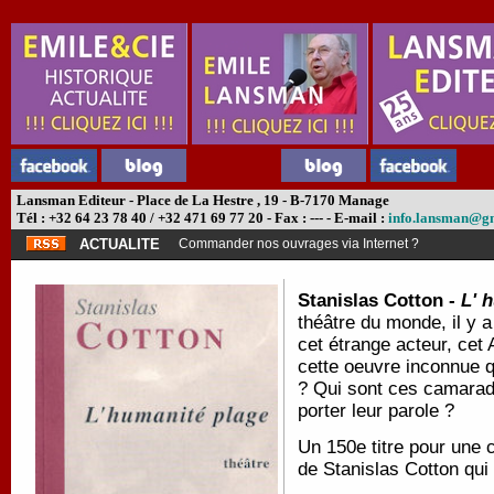
Lansman Editeur - Place de La Hestre , 19 - B-7170 Manage
Tél : +32 64 23 78 40 / +32 471 69 77 20 - Fax : --- - E-mail :
info.lansman@g
ACTUALITE
Commander nos ouvrages via Internet ?
Stanislas Cotton -
L' 
théâtre du monde, il y
cet étrange acteur, cet 
cette oeuvre inconnue qu
? Qui sont ces camarade
porter leur parole ?
Un 150e titre pour une 
de Stanislas Cotton qui