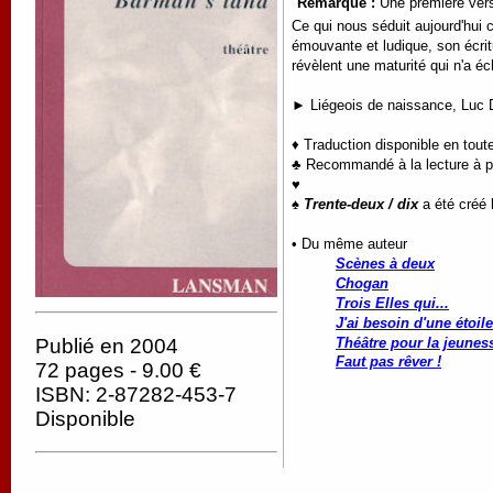
Remarque :
Une première vers
Ce qui nous séduit aujourd'hui 
émouvante et ludique, son écrit
révèlent une maturité qui n'a 
► Liégeois de naissance, Luc Du
♦ Traduction disponible en tout
♣ Recommandé à la lecture à par
♥
♠
Trente-deux / dix
a été créé 
• Du même auteur
Scènes à deux
Chogan
Trois Elles qui...
J'ai besoin d'une étoile
Publié en 2004
Théâtre pour la jeunes
Faut pas rêver !
72 pages - 9.00 €
ISBN: 2-87282-453-7
Disponible