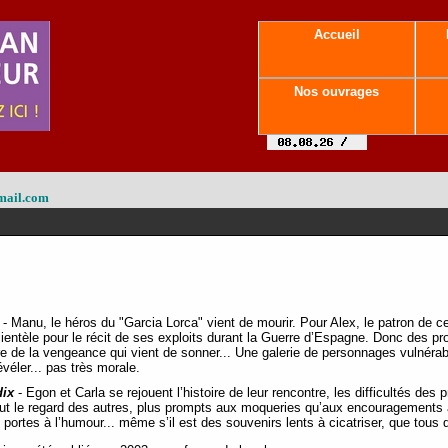
Accueil
Nos ouvrages
mail.com
- Manu, le héros du "Garcia Lorca" vient de mourir. Pour Alex, le patron de ce b
ientèle pour le récit de ses exploits durant la Guerre d’Espagne. Donc des pro
ure de la vengeance qui vient de sonner... Une galerie de personnages vulnéra
évéler... pas très morale.
dix
- Egon et Carla se rejouent l’histoire de leur rencontre, les difficultés des
tout le regard des autres, plus prompts aux moqueries qu’aux encouragements
portes à l’humour... même s’il est des souvenirs lents à cicatriser, que tous d