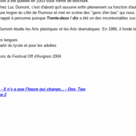
ion a été publiée en 2003 sous forme de brochure.
chez Luc Dumont, c'est d'abord qu'il assume enfin pleinement sa fonction d'aut
ure lorgne du côté de l'humour et met en scène des "gens d'en bas" qui nous p
échappé à personne puisque
Trente-deux / dix
a été un des incontestables suc
mont étudie les Arts plastiques et les Arts dramatiques. En 1986, il fonde le Z
es langues
tir du lycée et pour les adultes
lors du Festival Off d'Avignon 2004
 - Il n'y a que l'heure qui change... - One, Two
se 2