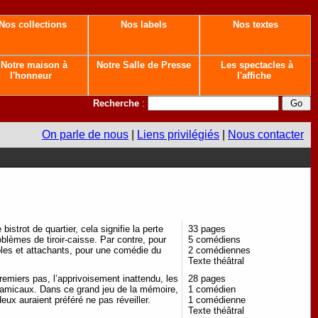
Nos collections
Nos labels
Nos textes
Notre maison à
Notre Salle de Presse
Les spectacles à
l'honneur
l'affiche
Recherche
:
On parle de nous
|
Liens privilégiés
|
Nous contacter
istrot de quartier, cela signifie la perte
33 pages
blèmes de tiroir-caisse. Par contre, pour
5 comédiens
bles et attachants, pour une comédie du
2 comédiennes
Texte théâtral
 premiers pas, l’apprivoisement inattendu, les
28 pages
 amicaux. Dans ce grand jeu de la mémoire,
1 comédien
eux auraient préféré ne pas réveiller.
1 comédienne
Texte théâtral