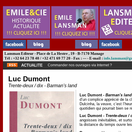
Lansman Editeur - Place de La Hestre , 19 - B-7170 Manage
Tél : +32 64 23 78 40 / +32 471 69 77 20 - Fax : --- - E-mail :
info.lansman@g
ACTUALITE
Commander nos ouvrages via Internet ?
Luc Dumont
Trente-deux / dix - Barman's land
Luc Dumont -
Barman's land
d’un complice apprécié de la cl
Dulcinha, la veuve, c’est l’he
quotidien qui pourrait bien se r
Luc Dumont -
Trente-deux / 
angoisses inévitables, et sur
la distance du temps ouvre les 