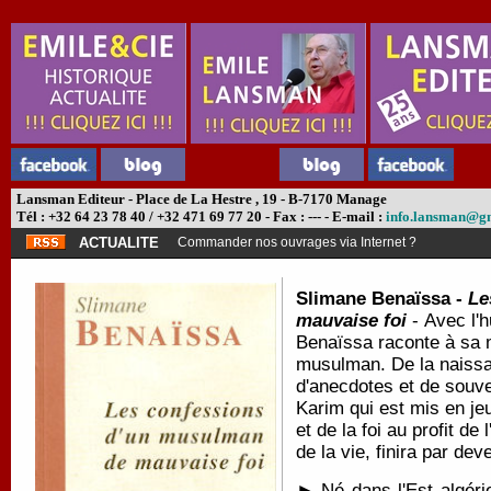
Lansman Editeur - Place de La Hestre , 19 - B-7170 Manage
Tél : +32 64 23 78 40 / +32 471 69 77 20 - Fax : --- - E-mail :
info.lansman@g
ACTUALITE
Commander nos ouvrages via Internet ?
Slimane Benaïssa -
Le
mauvaise foi
- Avec l'h
Benaïssa raconte à sa m
musulman. De la naissan
d'anecdotes et de souven
Karim qui est mis en jeu
et de la foi au profit d
de la vie, finira par dev
► Né dans l'Est algéri