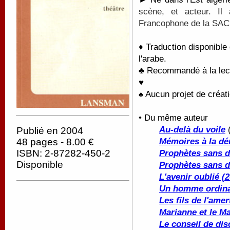
scène, et acteur.
Il
Francophone de la SAC
♦ Traduction disponible
l'arabe.
♣ Recommandé à la lectu
♥
♠ Aucun projet de créati
• Du même auteur
Au-delà du voile
(
Publié en 2004
48 pages - 8.00 €
Mémoires à la dé
ISBN: 2-87282-450-2
Prophètes sans d
Disponible
Prophètes sans d
L'avenir oublié (
Un homme ordinai
Les fils de l'ame
Marianne et le M
Le conseil de dis