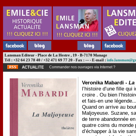
Lansman Editeur - Place de La Hestre , 19 - B-7170 Manage
Tél : +32 64 23 78 40 / +32 471 69 77 20 - Fax : --- - E-mail :
info.lansman@g
ACTUALITE
Commander nos ouvrages via Internet ?
Veronika Mabardi -
La
l’histoire d’une fille qu
croire . Ou bien l’histoir
et fais-en une légende..
Quand on arrive au bout 
Maljoyeuse. Suzane, sa 
de terre abandonnée en 
quatre coins du monde po
d’échapper à la vie sans