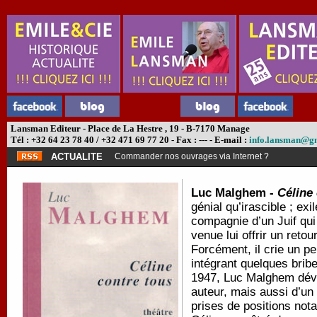
Lansman Editeur - Place de La Hestre , 19 - B-7170 Manage
Tél : +32 64 23 78 40 / +32 471 69 77 20 - Fax : --- - E-mail :
info.lansman@g
ACTUALITE
Commander nos ouvrages via Internet ?
Luc Malghem -
Céline
génial qu’irascible ; e
compagnie d’un Juif qui
venue lui offrir un reto
Forcément, il crie un pe
intégrant quelques bri
1947, Luc Malghem dévoi
auteur, mais aussi d’u
prises de positions not