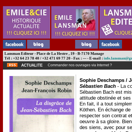
Lansman Editeur - Place de La Hestre , 19 - B-7170 Manage
Tél : +32 64 23 78 40 / +32 471 69 77 20 - Fax : --- - E-mail :
info.lansman@g
ACTUALITE
Commander nos ouvrages via Internet ?
Sophie Deschamps / J
Sébastien Bach
- La c
Sébastien Bach est mis 
attitude obstinée et s
En fait, il a tout simpl
Köthen. En échange de s
respecter son contrat e
oeuvre à sa gloire. Bie
des siens, avec pour s