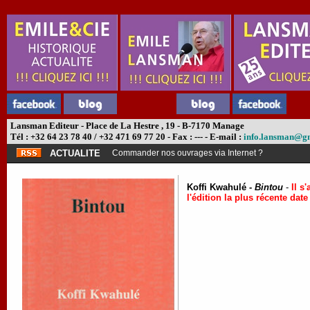
Lansman Editeur - Place de La Hestre , 19 - B-7170 Manage
Tél : +32 64 23 78 40 / +32 471 69 77 20 - Fax : --- - E-mail :
info.lansman@g
ACTUALITE
Commander nos ouvrages via Internet ?
Koffi Kwahulé -
Bintou
-
Il s
l'édition la plus récente dat