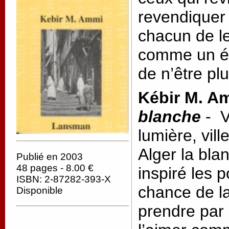
revendiquer 
chacun de l
comme un ét
de n’être plus
Kébir M. A
blanche
- Vi
lumière, vill
Alger la bla
Publié en 2003
48 pages - 8.00 €
inspiré les p
ISBN: 2-87282-393-X
chance de la
Disponible
prendre par