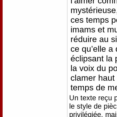
l’aimer co
mystérieuse,
ces temps p
imams et mu
réduire au s
ce qu’elle a
éclipsant la
la voix du p
clamer haut e
temps de met
Un texte reçu p
le style de pi
privilégiée, ma