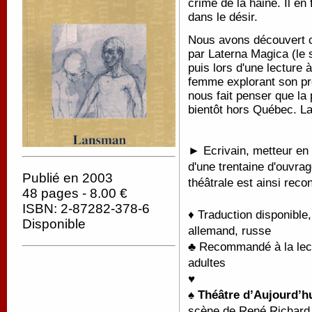
crime de la haine. Il en 
dans le désir.
Nous avons découvert c
par Laterna Magica (le
puis lors d'une lecture 
femme explorant son p
nous fait penser que la 
bientôt hors Québec. La
► Ecrivain, metteur en 
d'une trentaine d'ouvra
Publié en 2003
théâtrale est ainsi recon
48 pages - 8.00 €
ISBN: 2-87282-378-6
♦ Traduction disponible,
Disponible
allemand, russe
♣ Recommandé à la lectu
adultes
♥
♠
Théâtre d’Aujourd’hu
scène de René Richard