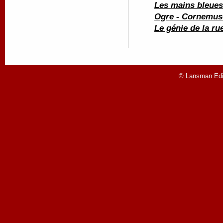
Les mains bleues
Ogre - Cornemus
Le génie de la ru
© Lansman Edit