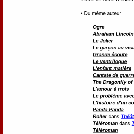
• Du même auteur
Ogre
Abraham Lincoln 
Le Joker
Le garçon au vis
Grande écoute
Le ventriloque
L'enfant matière
Cantate de guerr
The Dragonfly of 
L'amour à trois
Le problème ave
L'histoire d'un c
Panda Panda
Roller
dans
Théât
Téléroman
dans
Téléroman