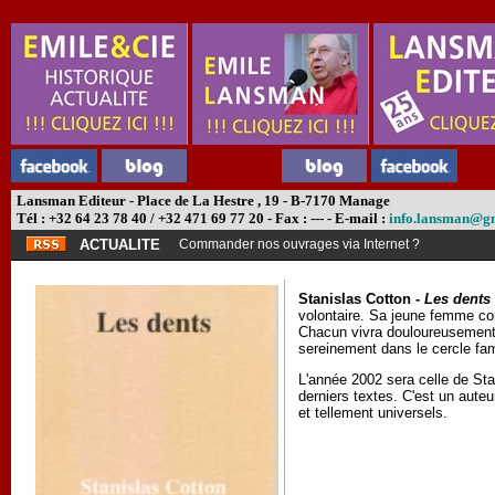
Lansman Editeur - Place de La Hestre , 19 - B-7170 Manage
Tél : +32 64 23 78 40 / +32 471 69 77 20 - Fax : --- - E-mail :
info.lansman@g
ACTUALITE
Commander nos ouvrages via Internet ?
Stanislas Cotton -
Les dents
volontaire. Sa jeune femme co
Chacun vivra douloureusement la
sereinement dans le cercle fami
L'année 2002 sera celle de St
derniers textes. C'est un aute
et tellement universels.