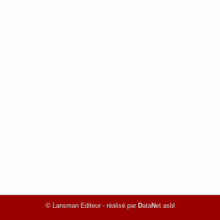
© Lansman Editeur - réalisé par
D
ata
N
et asbl