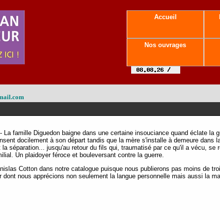
Accueil
Nos ouvrages
mail.com
- La famille Diguedon baigne dans une certaine insouciance quand éclate la gu
nsent docilement à son départ tandis que la mère s'installe à demeure dans l
 séparation... jusqu'au retour du fils qui, traumatisé par ce qu'il a vécu, se 
lial. Un plaidoyer féroce et bouleversant contre la guerre.
anislas Cotton dans notre catalogue puisque nous publierons pas moins de tr
ur dont nous apprécions non seulement la langue personnelle mais aussi la man