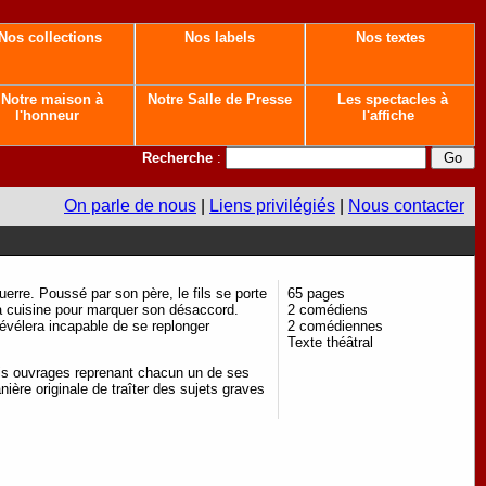
Nos collections
Nos labels
Nos textes
Notre maison à
Notre Salle de Presse
Les spectacles à
l'honneur
l'affiche
Recherche
:
On parle de nous
|
Liens privilégiés
|
Nous contacter
erre. Poussé par son père, le fils se porte
65 pages
a cuisine pour marquer son désaccord.
2 comédiens
révélera incapable de se replonger
2 comédiennes
Texte théâtral
ois ouvrages reprenant chacun un de ses
ière originale de traîter des sujets graves