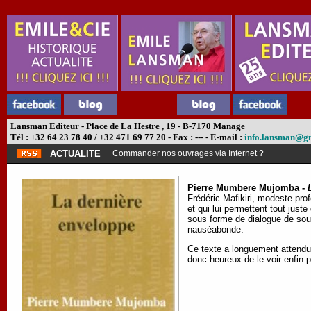
Lansman Editeur - Place de La Hestre , 19 - B-7170 Manage
Tél : +32 64 23 78 40 / +32 471 69 77 20 - Fax : --- - E-mail :
info.lansman@g
ACTUALITE
Commander nos ouvrages via Internet ?
Pierre Mumbere Mujomba -
Frédéric Mafikiri, modeste pro
et qui lui permettent tout just
sous forme de dialogue de sour
nauséabonde.
Ce texte a longuement attendu 
donc heureux de le voir enfin pu