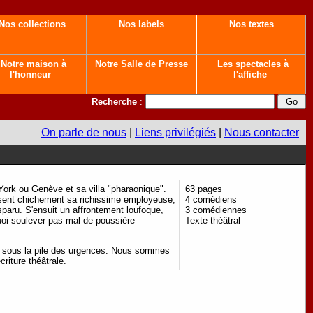
Nos collections
Nos labels
Nos textes
Notre maison à
Notre Salle de Presse
Les spectacles à
l'honneur
l'affiche
Recherche
:
On parle de nous
|
Liens privilégiés
|
Nous contacter
rk ou Genève et sa villa "pharaonique".
63 pages
onsent chichement sa richissime employeuse,
4 comédiens
sparu. S'ensuit un affrontement loufoque,
3 comédiennes
quoi soulever pas mal de poussière
Texte théâtral
ées sous la pile des urgences. Nous sommes
criture théâtrale.