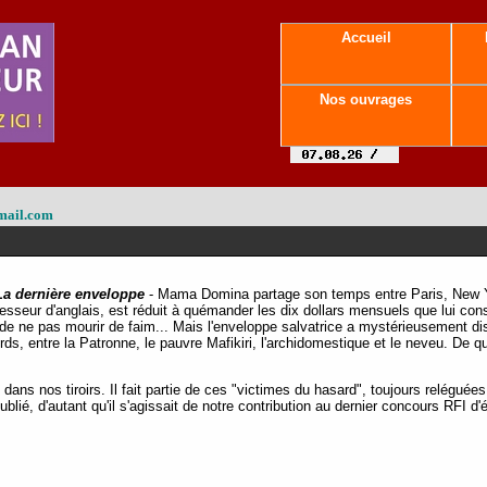
Accueil
Nos ouvrages
mail.com
La dernière enveloppe
- Mama Domina partage son temps entre Paris, New Yo
fesseur d'anglais, est réduit à quémander les dix dollars mensuels que lui c
e de ne pas mourir de faim... Mais l'enveloppe salvatrice a mystérieusement di
ds, entre la Patronne, le pauvre Mafikiri, l'archidomestique et le neveu. De 
dans nos tiroirs. Il fait partie de ces "victimes du hasard", toujours relégu
blié, d'autant qu'il s'agissait de notre contribution au dernier concours RFI d'é