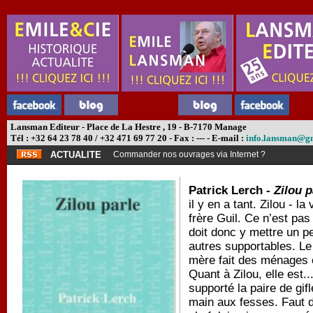
Lansman Editeur - Place de La Hestre , 19 - B-7170 Manage
Tél : +32 64 23 78 40 / +32 471 69 77 20 - Fax : --- - E-mail :
info.lansman@g
ACTUALITE
Commander nos ouvrages via Internet ?
Patrick Lerch -
Zilou p
il y en a tant. Zilou - l
frère Guil. Ce n’est pas
doit donc y mettre un pe
autres supportables. Le
mère fait des ménages 
Quant à Zilou, elle est..
supporté la paire de gifl
main aux fesses. Faut di