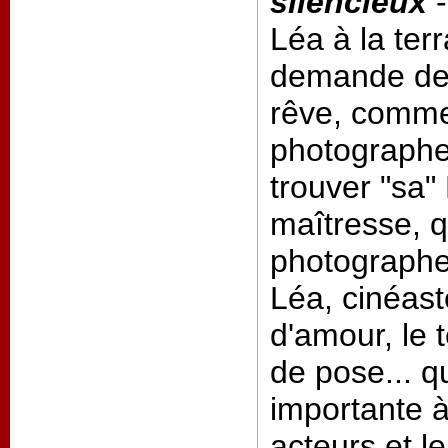
silencieux
-
Léa à la terr
demande de 
rêve, comme
photographe
trouver "sa"
maîtresse, q
photographe 
Léa, cinéast
d'amour, le
de pose... q
importante à
acteurs et l