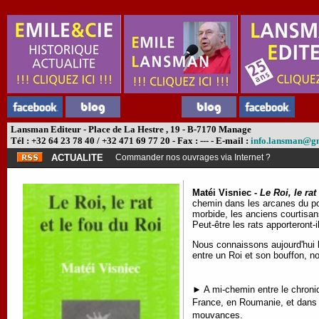
Lansman Editeur - Place de La Hestre , 19 - B-7170 Manage
Tél : +32 64 23 78 40 / +32 471 69 77 20 - Fax : --- - E-mail :
info.lansman@g
ACTUALITE
Commander nos ouvrages via Internet ?
Matéi Visniec -
Le Roi, le rat
chemin dans les arcanes du pou
morbide, les anciens courtisans
Peut-être les rats apporteront-
Nous connaissons aujourd'hui la
entre un Roi et son bouffon, no
► A mi-chemin entre le chroniq
France, en Roumanie, et dans p
mouvances.