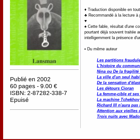
♦ Traduction disponible en tou
♣ Recommandé à la lecture à pa
♥
♠ Cette fable, résultat d'une 
pourtant déjà souvent traitée 
intelligemment la présence d'u
• Du même auteur
Les partitions fraudul
L'histoire du commun
Nina ou De la fragilit
La ville d'un seul habi
Publié en 2002
De la sensation d'élas
60 pages - 9.00 €
Les détours Cioran
ISBN: 2-87282-338-7
La femme-cible et ses
Epuisé
La machine Tchekhov
Richard III n'aura pas 
Attention aux vieilles
Trois nuits avec Mado