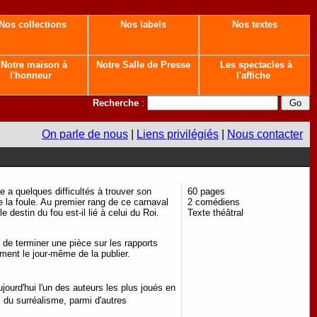
Nos collections
Nos labels
Nos textes
Notre maison à
Notre Salle de Presse
Les spectacles à
l'honneur
l'affiche
Recherche
:
On parle de nous
|
Liens privilégiés
|
Nous contacter
 a quelques difficultés à trouver son
60 pages
e la foule. Au premier rang de ce carnaval
2 comédiens
destin du fou est-il lié à celui du Roi.
Texte théâtral
.
t de terminer une pièce sur les rapports
ement le jour-même de la publier.
jourd'hui l'un des auteurs les plus joués en
 du surréalisme, parmi d'autres