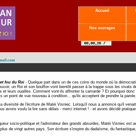
Accueil
Nos ouvrages
mail.com
 et fou du Roi
- Quelque part dans un de ces coins du monde où la démocratie
voir, un Roi et son bouffon vont bientôt passer à la trappe sous les vivats d
 et leurs ouailles. Comment vont-ils affronter la camarde ? Et pourquoi donc le 
ils un point de vue nouveau à condition... qu'ils acceptent de prendre la parole
 diversité de l'écriture de Matéi Visniec. Lorsqu'il nous a annoncé qu'il venai
us avons voulu la lire sans délais - merci internet ! - et avons décidé pratiqu
ueur socio-politique et l'admirateur des grands absurdes, Matéi Visniec est au
lus de vingt autres pays. Son écriture s'inspire du dadaïsme, du fantastique,