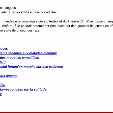
tes langues
rtir du lycée (15+) et pour les adultes
commande de la compagnie Gérard Audax et du Théâtre Clin d'oeil, pose un re
au théâtre. Elle pourrait notamment être jouée par des groupes de jeunes en dé
ne sorte de choeur des rats.
euses
isme racontée aux malades mentaux
é des mouettes empaillées
tant
ticité lorsqu'on marche sur des cadavres
 dix amants
lieu
 dames rongées par la solitude
x