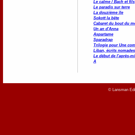
Le calme / Bach et fils
Le paradis sur terre
La douzième île
Sokott la bête
Cabaret du bout du 
Un an d'Anna
Aspartame
Sparadrap
Trilogie pour Une co
Liban, écrits nomades
Le début de l'après-mi
A
© Lansman Edit