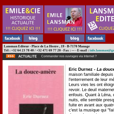
Lansman Editeur - Place de La Hestre , 19 - B-7170 Manage
Tél : +32 64 23 78 40 / +32 471 69 77 20 - Fax : --- - E-mail :
info.lansman@g
ACTUALITE
Commander nos ouvrages via Internet ?
Eric Durnez -
La douc
maison familiale depuis
l'enterrement de leur mè
Leurs vies les ont éloi
revoir. Le deuil maternel
enfouis. Quant à Léna, 
nuits, elle semble presq
fuite en avant aux quat
c'est la musique qui "fa