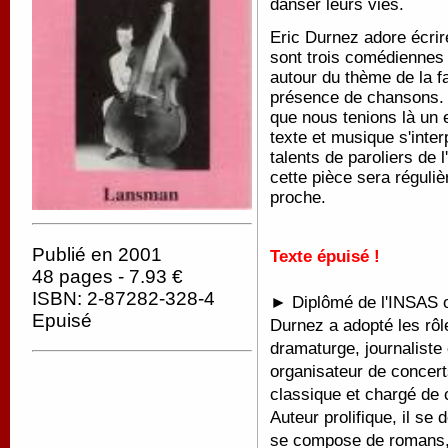
danser leurs vies.
Eric Durnez adore écrir
sont trois comédiennes q
autour du thème de la f
présence de chansons. 
que nous tenions là un 
texte et musique s'inte
talents de paroliers de 
cette pièce sera réguli
proche.
Publié en 2001
Texte épuisé !
48 pages - 7.93 €
ISBN: 2-87282-328-4
► Diplômé de l'INSAS où
Epuisé
Durnez a adopté les rô
dramaturge, journaliste 
organisateur de concert
classique et chargé de
Auteur prolifique, il se
se compose de romans, 