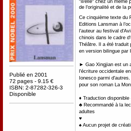
"il/elle" chez un même 
de l'originalité et de la
Ce cinquième texte du P
Editions Lansman à l'oc
l'auteur au festival d'Av
chinois dans le cadre d
Théâtre. Il a été tradui
en version bilingue par 
► Gao Xingjian est un au
l'écriture occidentale 
Publié en 2001
Ionesco parmi d'autres. 
72 pages - 9.15 €
pour son roman La Mont
ISBN: 2-87282-326-3
Disponible
♦ Traduction disponible
♣ Recommandé à la lectu
adultes
♥
♠ Aucun projet de créati