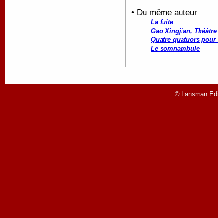
• Du même auteur
La fuite
Gao Xingjian, Théâtre
Quatre quatuors pour
Le somnambule
© Lansman Edit