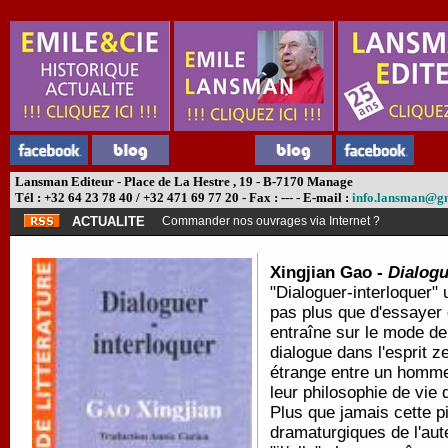
Lansman Editeur - Place de La Hestre , 19 - B-7170 Manage
Tél : +32 64 23 78 40 / +32 471 69 77 20 - Fax : --- - E-mail :
info.lansman@g
ACTUALITE
Commander nos ouvrages via Internet ?
Xingjian Gao -
Dialogu
"Dialoguer-interloquer" u
pas plus que d'essayer 
entraîne sur le mode d
dialogue dans l'esprit 
étrange entre un homme
leur philosophie de vie 
Plus que jamais cette p
dramaturgiques de l'aute