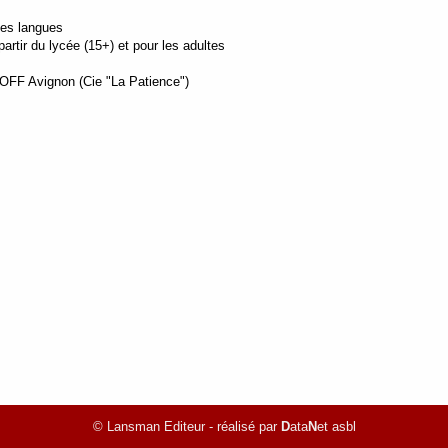
tes langues
rtir du lycée (15+) et pour les adultes
 OFF Avignon (Cie "La Patience")
© Lansman Editeur - réalisé par
D
ata
N
et asbl