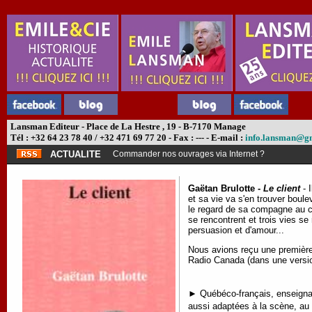
Lansman Editeur - Place de La Hestre , 19 - B-7170 Manage
Tél : +32 64 23 78 40 / +32 471 69 77 20 - Fax : --- - E-mail :
info.lansman@g
ACTUALITE
Commander nos ouvrages via Internet ?
Gaëtan Brulotte -
Le client
- 
et sa vie va s'en trouver boule
le regard de sa compagne au co
se rencontrent et trois vies se
persuasion et d'amour...
Nous avions reçu une première 
Radio Canada (dans une versio
► Québéco-français, enseignan
aussi adaptées à la scène, au 