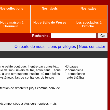
Nos collections
Nos labels
Nos textes
Notre maison à
Notre Salle de Presse
Les spectacles à
l'honneur
l'affiche
Recherche
:
On parle de nous
|
Liens privilégiés
|
Nous contacter
petite boutique. Il entre par curiosité...
43 pages
rale de son univers feutré, envoûtant... sous
2 comédiens
à une atmosphère insolite, où trois folies
1 comédienne
ystérieux, fait de confiance, de tendre
Texte théâtral
ttention de différents jurys comme ceux de
 récompensées à plusieurs reprises mais