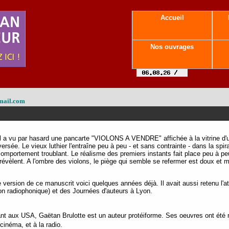
Accueil
Nos ouvrages
mail.com
Il a vu par hasard une pancarte "VIOLONS A VENDRE" affichée à la vitrine d'une 
versée. Le vieux luthier l'entraîne peu à peu - et sans contrainte - dans la spi
mportement troublant. Le réalisme des premiers instants fait place peu à peu 
 révèlent. A l'ombre des violons, le piège qui semble se refermer est doux et m
version de ce manuscrit voici quelques années déjà. Il avait aussi retenu l'a
n radiophonique) et des Journées d'auteurs à Lyon.
t aux USA, Gaëtan Brulotte est un auteur protéiforme. Ses oeuvres ont été
cinéma, et à la radio.