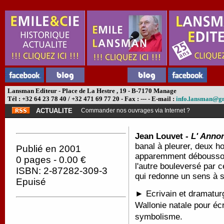
Lansman Editeur - Place de La Hestre , 19 - B-7170 Manage
Tél : +32 64 23 78 40 / +32 471 69 77 20 - Fax : --- - E-mail :
info.lansman@g
ACTUALITE
Commander nos ouvrages via Internet ?
Jean Louvet -
L' Annon
banal à pleurer, deux h
Publié en 2001
apparemment déboussol
0 pages - 0.00 €
l'autre bouleversé par c
ISBN: 2-87282-309-3
qui redonne un sens à 
Epuisé
► Ecrivain et dramaturg
Wallonie natale pour écr
symbolisme.