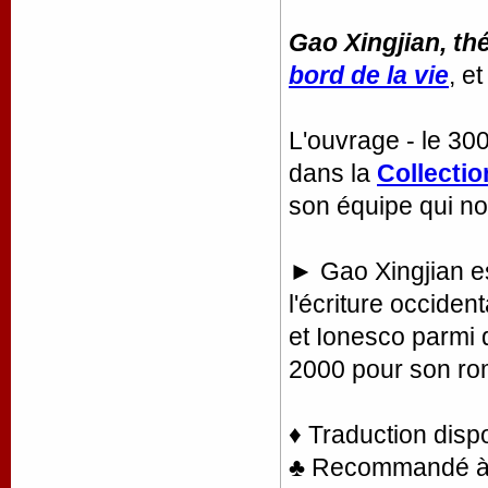
Gao Xingjian, th
bord de la vie
, e
L'ouvrage - le 30
dans la
Collecti
son équipe qui no
► Gao Xingjian est
l'écriture occide
et Ionesco parmi d'
2000 pour son r
♦ Traduction disp
♣ Recommandé à la