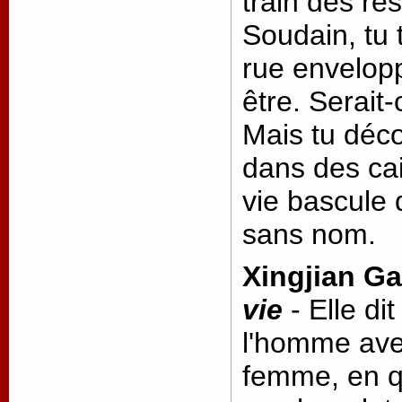
train des res
Soudain, tu
rue envelop
être. Serait
Mais tu déc
dans des cai
vie bascule
sans nom.
Xingjian G
vie
- Elle dit
l'homme avec
femme, en qu