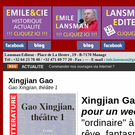
Lansman Editeur - Place de La Hestre , 19 - B-7170 Manage
Tél : +32 64 23 78 40 / +32 471 69 77 20 - Fax : --- - E-mail :
info.lansman@g
ACTUALITE
Commander nos ouvrages via Internet ?
Xingjian Gao
Gao Xingjian, théâtre 1
Xingjian G
pour un we
"ordinaire" 
rêve, fantas