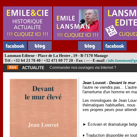
Lansman Editeur - Place de La Hestre , 19 - B-7170 Manage
Tél : +32 64 23 78 40 / +32 471 69 77 20 - Fax : --- - E-mail :
info.lansman@g
ACTUALITE
Commander nos ouvrages via Internet ?
Jean Louvet -
Devant le mur 
l'autre ne viendra pas... L'aut
l'amertume d'un homme en mal
Les monologues de Jean Louvet 
thématiques habituelles, nous 
ses propres peurs pour attendre 
► Ecrivain et dramaturge belge
♦ Traduction disponible en tou