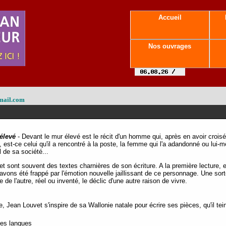
Accueil
Nos ouvrages
mail.com
élevé
- Devant le mur élevé est le récit d'un homme qui, après en avoir croisé u
re, est-ce celui qu'il a rencontré à la poste, la femme qui l'a adandonné ou lui-
 de sa société...
sont souvent des textes charnières de son écriture. A la première lecture, e
avons été frappé par l'émotion nouvelle jaillissant de ce personnage. Une sor
de l'autre, réel ou inventé, le déclic d'une autre raison de vivre.
, Jean Louvet s'inspire de sa Wallonie natale pour écrire ses pièces, qu'il te
tes langues