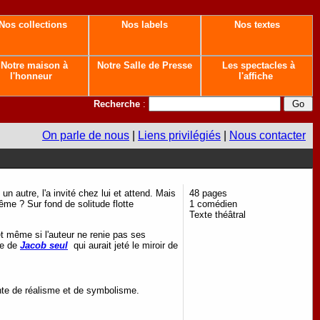
Nos collections
Nos labels
Nos textes
Notre maison à
Notre Salle de Presse
Les spectacles à
l'honneur
l'affiche
Recherche
:
On parle de nous
|
Liens privilégiés
|
Nous contacter
n autre, l'a invité chez lui et attend. Mais
48 pages
même ? Sur fond de solitude flotte
1 comédien
Texte théâtral
t même si l'auteur ne renie pas ses
te de
Jacob seul
qui aurait jeté le miroir de
inte de réalisme et de symbolisme.