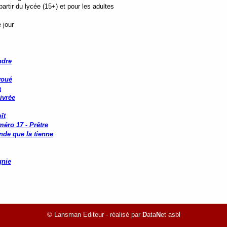
rtir du lycée (15+) et pour les adultes
 jour
ndre
voué
a
ivrée
ît
méro 17 - Prêtre
nde que la tienne
nie
© Lansman Editeur - réalisé par
D
ata
N
et asbl