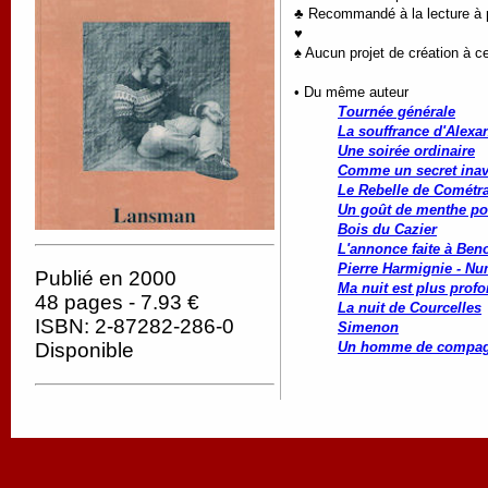
♣ Recommandé à la lecture à pa
♥
♠ Aucun projet de création à ce
• Du même auteur
Tournée générale
La souffrance d'Alexa
Une soirée ordinaire
Comme un secret ina
Le Rebelle de Cométr
Un goût de menthe po
Bois du Cazier
L'annonce faite à Beno
Pierre Harmignie - Nu
Publié en 2000
Ma nuit est plus profo
48 pages - 7.93 €
La nuit de Courcelles
ISBN: 2-87282-286-0
Simenon
Un homme de compag
Disponible