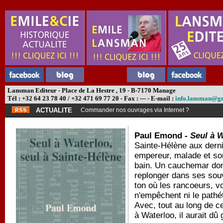
Lansman Editeur - Place de La Hestre , 19 - B-7170 Manage
Tél : +32 64 23 78 40 / +32 471 69 77 20 - Fax : --- - E-mail :
info.lansman@g
ACTUALITE
Commander nos ouvrages via Internet ?
Paul Emond -
Seul à W
Sainte-Hélène aux derni
empereur, malade et som
bain. Un cauchemar dont
replonger dans ses souv
ton où les rancoeurs, vo
n'empêchent ni le pathét
Avec, tout au long de c
à Waterloo, il aurait dû