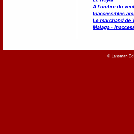
A l'ombre du ven
Inaccessibles amo
Le marchand de 
Malaga - Inacces
© Lansman Edit