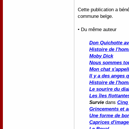
Cette publication a béné
commune belge.
• Du même auteur
Don Quichotte av
Histoire de l'ho
Moby Dick
Nous sommes to
Mon chat s'appell
Il y a des anges q
Histoire de l'ho
Le sourire du dia
Les îles flottante
Survie
dans
Cinq
Grincements et a
Une forme de bo
Caprices d'image
Le Royal