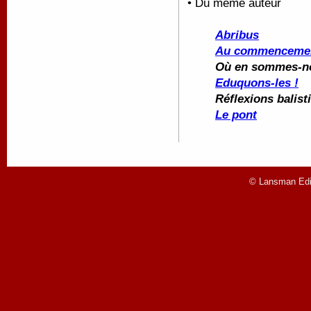
• Du même auteur
Abribus
Au commencement,
Où en sommes-n
Eduquons-les !
Réflexions balis
Le pont
© Lansman Edit