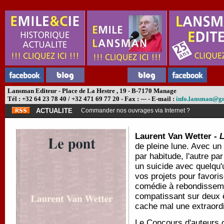
Lansman Editeur - Place de La Hestre , 19 - B-7170 Manage
Tél : +32 64 23 78 40 / +32 471 69 77 20 - Fax : --- - E-mail :
info.lansman@g
ACTUALITE
Commander nos ouvrages via Internet ?
Laurent Van Wetter -
L
de pleine lune. Avec un
par habitude, l'autre p
un suicide avec quelqu'
vos projets pour favoris
comédie à rebondissemen
compatissant sur deux êt
cache mal une extraordi
Le Concours d'auteurs o