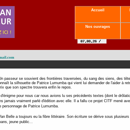
Accueil
Nos ouvrages
mail.com
Un passeur se souvient des frontières traversées, du sang des siens, des têt
nnaît la silhouette de Patrice Lumumba qui vient lui demander de l'aider à ret
rix que son spectre trouvera enfin le repos.
e d'énigme pour nous car nous avions lu ses précédents textes (dont le drôlat
ns jamais vraiment parlé d'édition avec elle. Il a fallu ce projet CITF mené a
 le personnage de Patrice Lumumba.
an Belle a toujours eu la fibre littéraire. Son écriture se dérive sous plusieur
ans, jeune public...