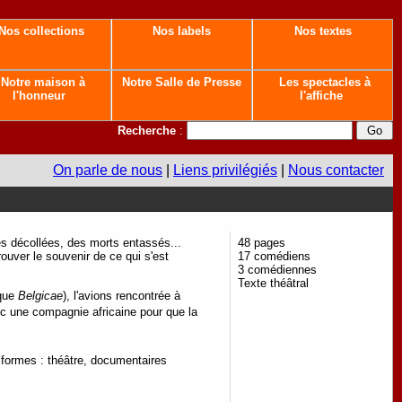
Nos collections
Nos labels
Nos textes
Notre maison à
Notre Salle de Presse
Les spectacles à
l'honneur
l'affiche
Recherche
:
On parle de nous
|
Liens privilégiés
|
Nous contacter
es décollées, des morts entassés...
48 pages
rouver le souvenir de ce qui s'est
17 comédiens
3 comédiennes
Texte théâtral
ique
Belgicae
), l'avions rencontrée à
vec une compagnie africaine pour que la
s formes : théâtre, documentaires