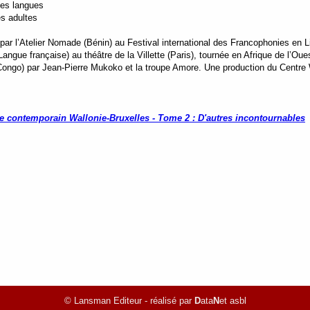
tes langues
s adultes
ar l’Atelier Nomade (Bénin) au Festival international des Francophonies en L
Langue française) au théâtre de la Villette (Paris), tournée en Afrique de l’Ou
ongo) par Jean-Pierre Mukoko et la troupe Amore. Une production du Centre 
e contemporain Wallonie-Bruxelles - Tome 2 : D'autres incontournables
© Lansman Editeur - réalisé par
D
ata
N
et asbl