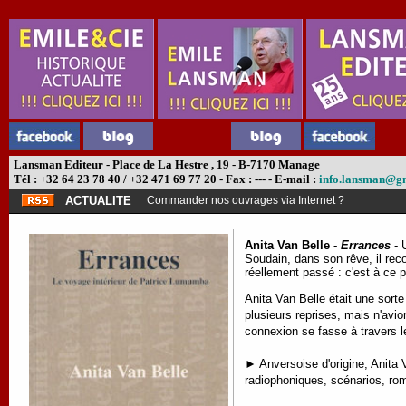
Lansman Editeur - Place de La Hestre , 19 - B-7170 Manage
Tél : +32 64 23 78 40 / +32 471 69 77 20 - Fax : --- - E-mail :
info.lansman@g
ACTUALITE
Commander nos ouvrages via Internet ?
Anita Van Belle -
Errances
- 
Soudain, dans son rêve, il reco
réellement passé : c'est à ce p
Anita Van Belle était une sort
plusieurs reprises, mais n'avio
connexion se fasse à travers
► Anversoise d'origine, Anita V
radiophoniques, scénarios, rom