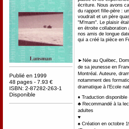
écriture. Nous avons ca
du rapport fille-père : u
voudrait et un père quas
"M'mam". Le plaisir étai
en étroite collaboratio
nos amis de longue dat
qui a créé la pièce en F
►Née au Québec, Domin
de sa jeunesse en France
Montréal. Auteure, dram
Publié en 1999
notamment des formation
48 pages - 7.93 €
dramatique à l'Ecole nat
ISBN: 2-87282-263-1
Disponible
♦ Traduction disponible
♣ Recommandé à la lectu
adultes
♥
♠ C
réation en octobre 