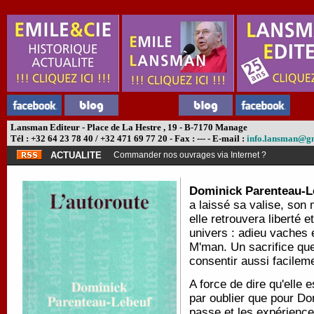
Lansman Editeur - Place de La Hestre , 19 - B-7170 Manage
Tél : +32 64 23 78 40 / +32 471 69 77 20 - Fax : --- - E-mail :
info.lansman@g
ACTUALITE
Commander nos ouvrages via Internet ?
Dominick Parenteau-L
a laissé sa valise, son ma
elle retrouvera liberté 
univers : adieu vaches 
M'man. Un sacrifice que s
consentir aussi facilem
A force de dire qu'elle 
par oublier que pour D
passe et les expérience