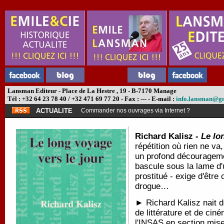
Lansman Editeur - Place de La Hestre , 19 - B-7170 Manage
Tél : +32 64 23 78 40 / +32 471 69 77 20 - Fax : --- - E-mail :
info.lansman@g
ACTUALITE
Commander nos ouvrages via Internet ?
Richard Kalisz -
Le lo
répétition où rien ne va
un profond découragemen
bascule sous la lame d'
prostitué - exige d'être
drogue…
► Richard Kalisz nait d
de littérature et de ciném
l'INSAS en section mise 