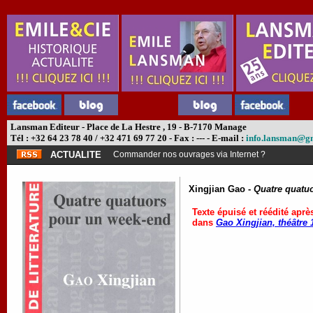
Lansman Editeur - Place de La Hestre , 19 - B-7170 Manage
Tél : +32 64 23 78 40 / +32 471 69 77 20 - Fax : --- - E-mail :
info.lansman@g
ACTUALITE
Commander nos ouvrages via Internet ?
Xingjian Gao -
Quatre quatu
Texte épuisé et réédité après
dans
Gao Xingjian, théâtre 