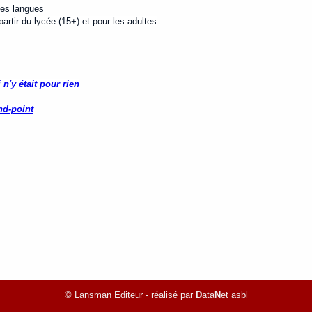
tes langues
rtir du lycée (15+) et pour les adultes
n'y était pour rien
nd-point
© Lansman Editeur - réalisé par
D
ata
N
et asbl