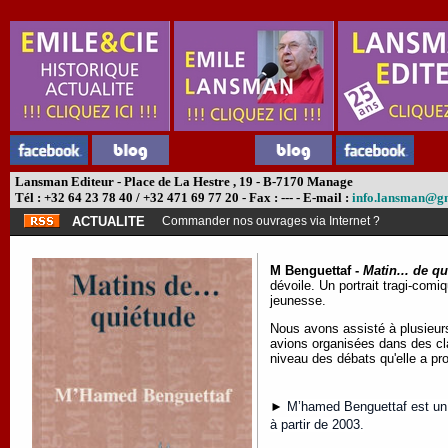
Lansman Editeur - Place de La Hestre , 19 - B-7170 Manage
Tél : +32 64 23 78 40 / +32 471 69 77 20 - Fax : --- - E-mail :
info.lansman@g
ACTUALITE
Commander nos ouvrages via Internet ?
M Benguettaf -
Matin... de q
dévoile. Un portrait tragi-comiq
jeunesse.
Nous avons assisté à plusieurs 
avions organisées dans des cla
niveau des débats qu'elle a pr
►
M’hamed Benguettaf est un au
à partir de 2003.