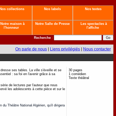
Nos collections
Nos labels
Nos textes
Notre maison à
Notre Salle de Presse
Les spectacles à
l'honneur
l'affiche
Recherche
:
On parle de nous
|
Liens privilégiés
|
Nous contacter
resse ses tables. La ville s'éveille et se
30 pages
sentiel : sa foi en l'avenir grâce à sa
1 comédien
Texte théâtral
 série de lectures par l'auteur que nous
rvé les adolescents à cette pièce et sur le
 du Théâtre National Algérien, qu'il dirigera