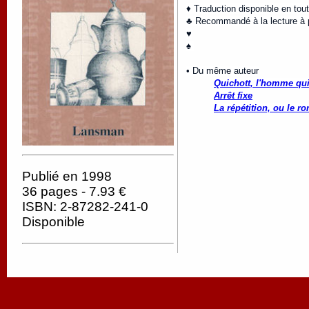
♦ Traduction disponible en tou
♣ Recommandé à la lecture à pa
♥
♠
• Du même auteur
Quichott, l'homme qui 
Arrêt fixe
La répétition, ou le ro
Publié en 1998
36 pages - 7.93 €
ISBN: 2-87282-241-0
Disponible