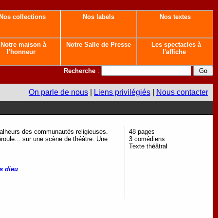
Nos collections
Nos labels
Nos textes
Notre maison à
Notre Salle de Presse
Les spectacles à
l'honneur
l'affiche
Recherche
:
On parle de nous
|
Liens privilégiés
|
Nous contacter
alheurs des communautés religieuses.
48 pages
éroule... sur une scène de théâtre. Une
3 comédiens
Texte théâtral
s dieu
.