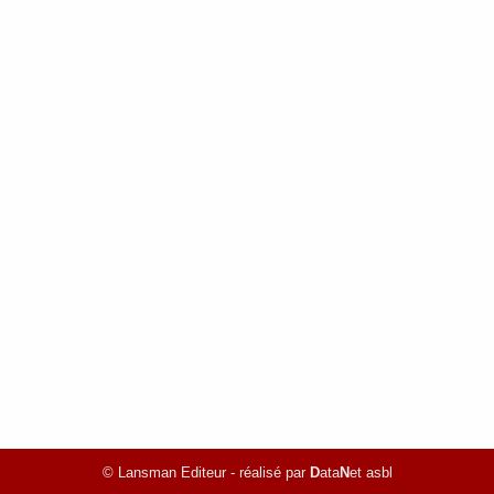
© Lansman Editeur - réalisé par
D
ata
N
et asbl