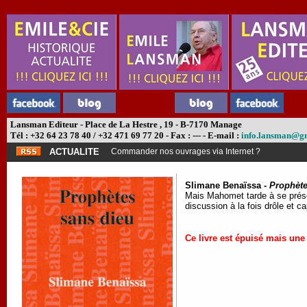
Lansman Editeur - Place de La Hestre , 19 - B-7170 Manage
Tél : +32 64 23 78 40 / +32 471 69 77 20 - Fax : --- - E-mail :
info.lansman@g
ACTUALITE
Commander nos ouvrages via Internet ?
Slimane Benaïssa -
Prophète
Mais Mahomet tarde à se présen
discussion à la fois drôle et cap
Ce livre est épuisé mais une