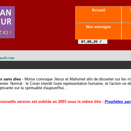
Accueil
Nos ouvrages
mail.com
s sans dieu
-
Moïse convoque Jésus et Mahomet afin de disserter sur les m
ter. Normal : le Coran interdit toute représentation humaine, et l'action se d
tivante sur la spiritualité d'aujourd'hui...
 nouvelle version est oubliée en 2003 sous le même titre :
Prophètes san