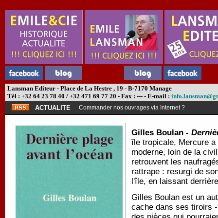
Lansman Editeur - Place de La Hestre , 19 - B-7170 Manage
Tél : +32 64 23 78 40 / +32 471 69 77 20 - Fax : --- - E-mail :
info.lansman@g
ACTUALITE
Commander nos ouvrages via Internet ?
Gilles Boulan -
Derniè
île tropicale, Mercure a
moderne, loin de la civi
retrouvent les naufragés 
rattrape : resurgi de s
l'île, en laissant derriè
Gilles Boulan est un au
cache dans ses tiroirs 
des pièces qui pourrai