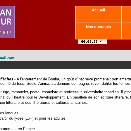
Accueil
Nos ouvrages
mail.com
flèches
- A l'enterrement de Bouba, un goût d'inachevé promenait son amertum
onné de tous. Seule, Amina, sa dernière compagne, revoit défiler les temps 
ge, romancier, poète, essayiste et professeur universitaire tchadien. Il prom
ional du Théâtre pour le Développement. En parallèle de son écriture littérai
n littéraire et des littératures et cultures africaines.
tes langues
rtir du lycée (15+) et pour les adultes
 notamment en France