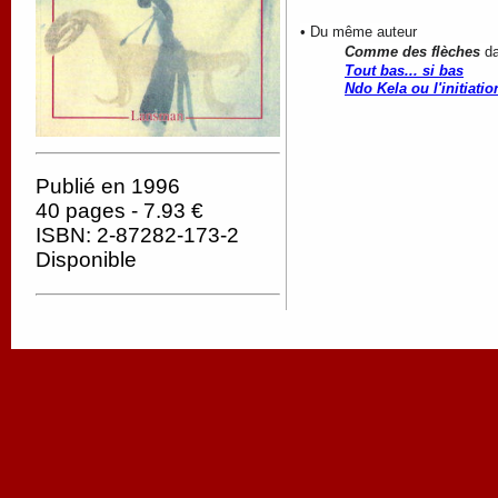
• Du même auteur
Comme des flèches
da
Tout bas... si bas
Ndo Kela ou l'initiati
Publié en 1996
40 pages - 7.93 €
ISBN: 2-87282-173-2
Disponible