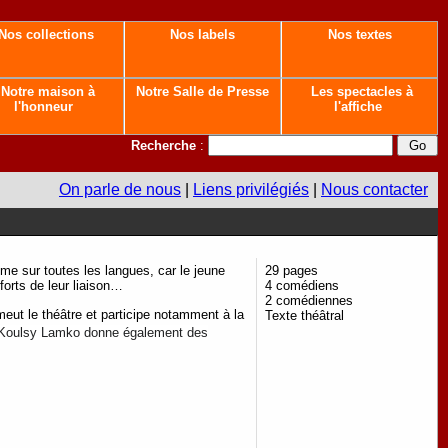
Nos collections
Nos labels
Nos textes
Notre maison à
Notre Salle de Presse
Les spectacles à
l'honneur
l'affiche
Recherche
:
On parle de nous
|
Liens privilégiés
|
Nous contacter
e sur toutes les langues, car le jeune
29 pages
forts de leur liaison…
4 comédiens
2 comédiennes
eut le théâtre et participe notamment à la
Texte théâtral
re, Koulsy Lamko donne également des