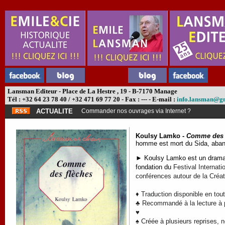
Lansman Editeur - Place de La Hestre , 19 - B-7170 Manage
Tél : +32 64 23 78 40 / +32 471 69 77 20 - Fax : --- - E-mail :
info.lansman@g
ACTUALITE
Commander nos ouvrages via Internet ?
Koulsy Lamko -
Comme des 
homme est mort du Sida, aband
► Koulsy Lamko est un dramatur
fondation du
Festival Internat
conférences autour de la Créatio
♦ Traduction disponible en tou
♣ Recommandé à la lecture à pa
♥
♠ Créée à plusieurs reprises,