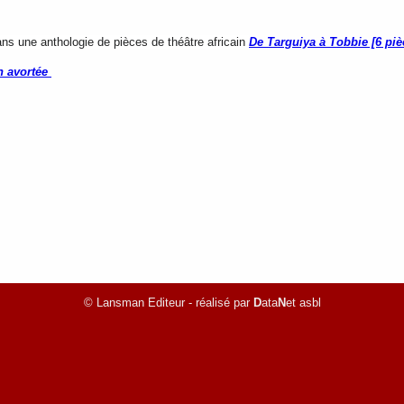
ns une anthologie de pièces de théâtre africain
De Targuiya à Tobbie [6 pièc
on avortée
© Lansman Editeur - réalisé par
D
ata
N
et asbl