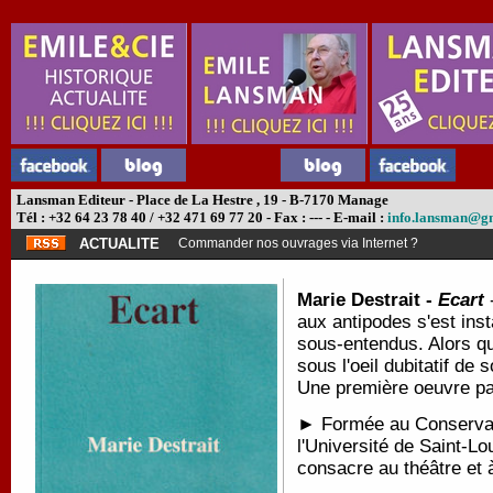
Lansman Editeur - Place de La Hestre , 19 - B-7170 Manage
Tél : +32 64 23 78 40 / +32 471 69 77 20 - Fax : --- - E-mail :
info.lansman@g
ACTUALITE
Commander nos ouvrages via Internet ?
Marie Destrait -
Ecart
-
aux antipodes s'est inst
sous-entendus. Alors qu
sous l'oeil dubitatif de 
Une première oeuvre pa
► Formée au Conservato
l'Université de Saint-Lo
consacre au théâtre et 